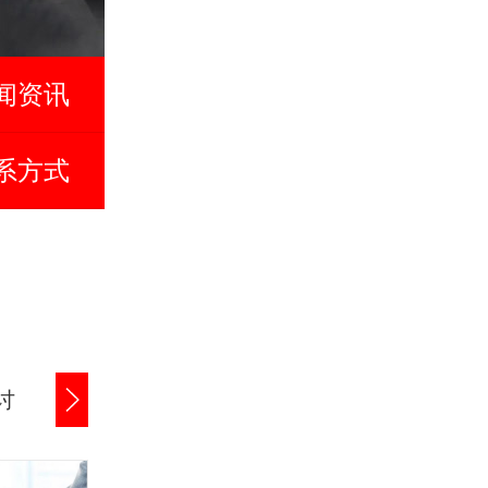
闻资讯
系方式
讨
商账追讨清欠
应收账款追讨