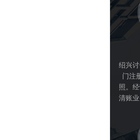
绍兴讨
门注
照。经
清账业