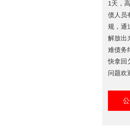
1天，
债人员
规，通
解放出
难债务
快拿回
问题欢
公