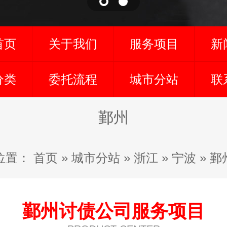
首页
关于我们
服务项目
新
分类
委托流程
城市分站
联
鄞州
位置：
首页
»
城市分站
»
浙江
»
宁波
»
鄞
鄞州讨债公司服务项目