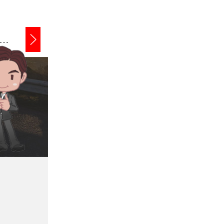
鄞州企业债务追讨
鄞州商账追讨清欠
鄞州应收账款追讨