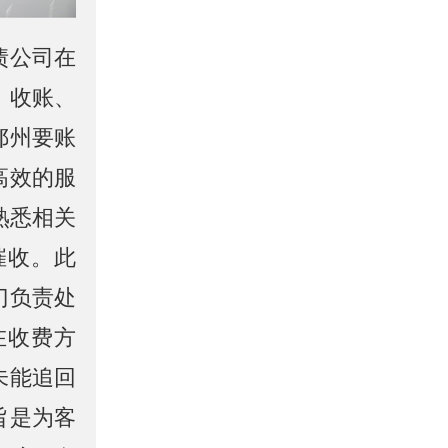
债公司在
、收账、
鄞州要账
高效的服
熟悉相关
催收。此
门负责处
在收费方
未能追回
旨是为客