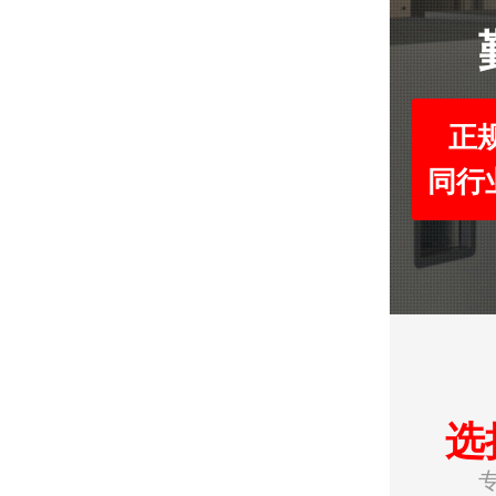
正
同行
选