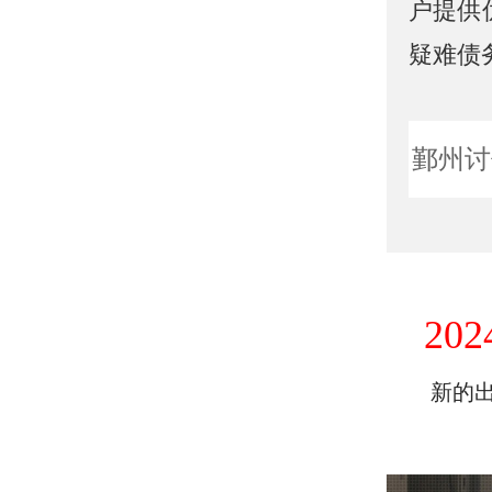
户提供
疑难债
鄞州讨
202
新的