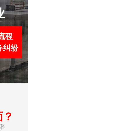
业
流程
务纠纷
面？
率