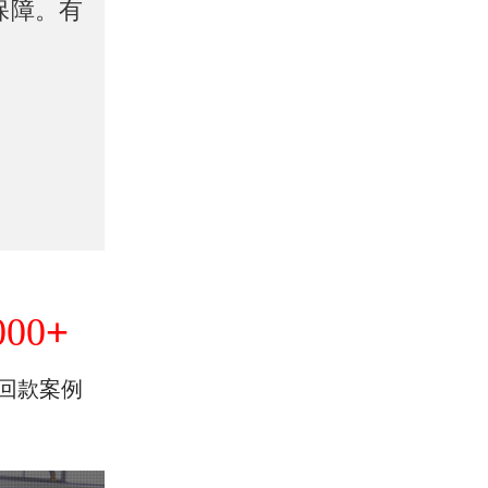
保障。有
+
000
回款案例