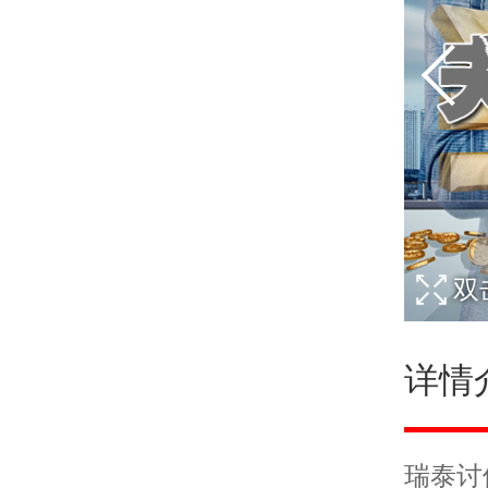
双
详情
瑞泰
讨