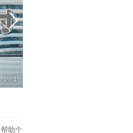
1
/
1
于帮助个