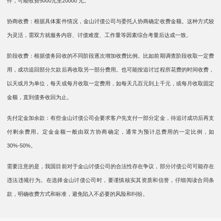
件，可能收费5000元至20000 元。
协商收费：根据具体案件情况，金山讨债公司与委托人协商确定收费金额。这种方式较
为灵活，需双方就服务内容、讨债难度、工作量等因素综合考量后达成一致。
阶段收费：根据债务回收的不同阶段逐次增加收费比例。比如前期调查阶段收取一定费
用，成功追回部分欠款后再收取另一部分费用。也可能按追讨过程所花费的时间收费，
以天或月为单位，每天或每月收取一定费用，如每天几百元到上千元，或每月收取固定
金额，直到债务收回为止。
先付定金加余款：有些金山讨债公司会要求客户先支付一部分定金，待追讨成功后再支
付剩余费用。定金金额一般由双方协商确定，通常为预计总费用的一定比例，如
30%-50%。
需要注意的是，我国目前对于金山讨债公司的合法性存在争议，部分讨债公司可能存在
违法违规行为。在选择金山讨债公司时，要谨慎核实其资质和信誉，仔细阅读合同条
款，明确收费方式和标准，避免陷入不必要的风险和纠纷。