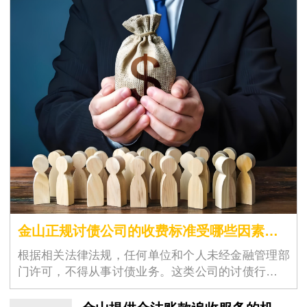
金山正规讨债公司的收费标准受哪些因素影响
根据相关法律法规，任何单位和个人未经金融管理部
门许可，不得从事讨债业务。这类公司的讨债行为往
往容易引发暴力催收、侵犯隐私、威胁恐吓等违法犯
罪行为，会给债权人和债务人都带来极大的风险和危