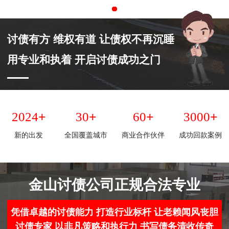
讨债有方 维权有道 让债权不再沉睡
用专业和执着 开启讨债成功之门
+
+
+
+
2024
30
60
3000
新的出发
全国覆盖城市
商业合作伙伴
成功回款案例
金山讨债公司正规合法专业
凭借卓越的讨债能力 打造行业标杆 让老赖闻风丧胆
讨债专家 以非凡策略和执行力 书写债务清收传奇