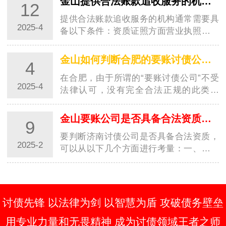
金山提供合法账款追收服务的机构需要具备哪些条件？
12
害…
提供合法账款追收服务的机构通常需要具
2025-4
备以下条件：资质证照方面营业执照：这
是合法经营的基本凭证，其经营范围应包
含与账款追收相关的内容，如商务咨询、
金山如何判断合肥的要账讨债公司是否正规
4
信用管理服务等。像一些信用管理公司，
在合肥，由于所谓的“要账讨债公司”不受
营业执…
2025-4
法律认可，没有完全合法正规的此类公
司。但如果仅从一些表象来判断其相对的
规范性，可以从以下几个方面考察：经营
金山要账公司是否具备合法资质怎么区分？
9
资质方面营业执照：查看公司是否有合法
要判断济南讨债公司是否具备合法资质，
的营业…
2025-2
可以从以下几个方面进行考量：一、核查
公司注册与营业执照首先，应核查济南讨
债公司是否在工商管理部门进行了合法注
册，并持有有效的营业执照。这是判断公
司是否…
讨债先锋 以法律为剑 以智慧为盾 攻破债务壁垒
用专业力量和无畏精神 成为讨债领域王者之师