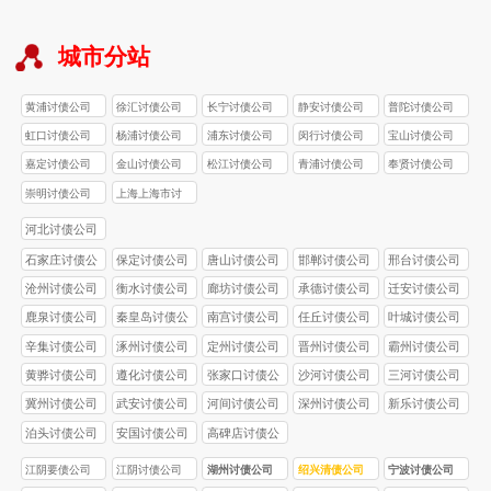
城市分站
黄浦讨债公司
徐汇讨债公司
长宁讨债公司
静安讨债公司
普陀讨债公司
虹口讨债公司
杨浦讨债公司
浦东讨债公司
闵行讨债公司
宝山讨债公司
嘉定讨债公司
金山讨债公司
松江讨债公司
青浦讨债公司
奉贤讨债公司
崇明讨债公司
上海上海市讨
债公司
河北讨债公司
石家庄讨债公
保定讨债公司
唐山讨债公司
邯郸讨债公司
邢台讨债公司
司
沧州讨债公司
衡水讨债公司
廊坊讨债公司
承德讨债公司
迁安讨债公司
鹿泉讨债公司
秦皇岛讨债公
南宫讨债公司
任丘讨债公司
叶城讨债公司
司
辛集讨债公司
涿州讨债公司
定州讨债公司
晋州讨债公司
霸州讨债公司
黄骅讨债公司
遵化讨债公司
张家口讨债公
沙河讨债公司
三河讨债公司
司
冀州讨债公司
武安讨债公司
河间讨债公司
深州讨债公司
新乐讨债公司
泊头讨债公司
安国讨债公司
高碑店讨债公
司
江阴要债公司
江阴讨债公司
湖州讨债公司
绍兴清债公司
宁波讨债公司