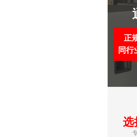
正
同行
选