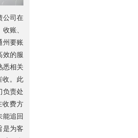
债公司在
、收账、
通州要账
高效的服
熟悉相关
催收。此
门负责处
在收费方
未能追回
旨是为客