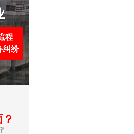
业
流程
务纠纷
面？
率