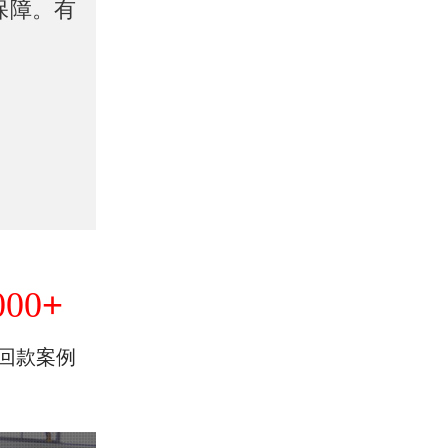
保障。有
+
000
回款案例