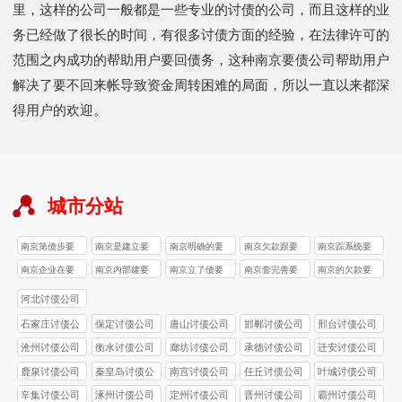
里，这样的公司一般都是一些专业的讨债的公司，而且这样的业
务已经做了很长的时间，有很多讨债方面的经验，在法律许可的
范围之内成功的帮助用户要回债务，这种南京要债公司帮助用户
解决了要不回来帐导致资金周转困难的局面，所以一直以来都深
得用户的欢迎。
城市分站
南京第债步要
南京是建立要
南京明确的要
南京欠款跟要
南京踪系统要
债公司
债公司
债公司
债公司
债公司
南京企业在要
南京内部建要
南京立了债要
南京套完善要
南京的欠款要
债公司
债公司
债公司
债公司
债公司
河北讨债公司
石家庄讨债公
保定讨债公司
唐山讨债公司
邯郸讨债公司
邢台讨债公司
司
沧州讨债公司
衡水讨债公司
廊坊讨债公司
承德讨债公司
迁安讨债公司
鹿泉讨债公司
秦皇岛讨债公
南宫讨债公司
任丘讨债公司
叶城讨债公司
司
辛集讨债公司
涿州讨债公司
定州讨债公司
晋州讨债公司
霸州讨债公司