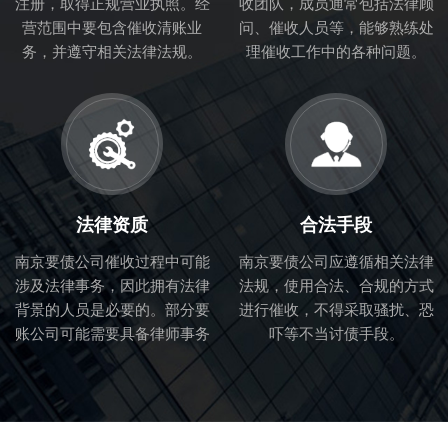
注册，取得正规营业执照。经
收团队，成员通常包括法律顾
营范围中要包含催收清账业
问、催收人员等，能够熟练处
务，并遵守相关法律法规。
理催收工作中的各种问题。
法律资质
合法手段
南京要债公司催收过程中可能
南京要债公司应遵循相关法律
涉及法律事务，因此拥有法律
法规，使用合法、合规的方式
背景的人员是必要的。部分要
进行催收，不得采取骚扰、恐
账公司可能需要具备律师事务
吓等不当讨债手段。
所的合作关系，以便处理法律
纠纷。