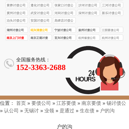
黄骅讨债公司
遵化讨债公司
张家口讨债公
沙河讨债公司
三河讨债公司
司
冀州讨债公司
武安讨债公司
河间讨债公司
深州讨债公司
新乐讨债公司
泊头讨债公司
安国讨债公司
高碑店讨债公
司
湖州讨债公司
绍兴清债公司
宁波讨债公司
扬州讨债公司
江阴要债公司
南京上门讨债
南京正规讨债
宜兴讨债公司
杭州催债公司
杭州讨债公司
服务
公司
全国服务热线：
152-3363-2688
位置：
首页
»
要债公司
»
江苏要债
»
南京要债
»
锡讨债公
»
认公司
»
无锡讨
»
业领
»
是通过
»
生在债
»
户的沟
户的沟