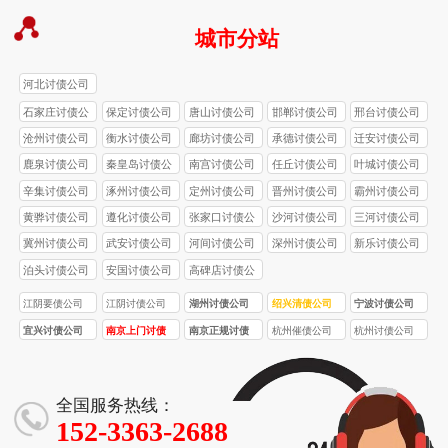
城市分站
河北讨债公司
石家庄讨债公
保定讨债公司
唐山讨债公司
邯郸讨债公司
邢台讨债公司
司
沧州讨债公司
衡水讨债公司
廊坊讨债公司
承德讨债公司
迁安讨债公司
鹿泉讨债公司
秦皇岛讨债公
南宫讨债公司
任丘讨债公司
叶城讨债公司
司
辛集讨债公司
涿州讨债公司
定州讨债公司
晋州讨债公司
霸州讨债公司
黄骅讨债公司
遵化讨债公司
张家口讨债公
沙河讨债公司
三河讨债公司
司
冀州讨债公司
武安讨债公司
河间讨债公司
深州讨债公司
新乐讨债公司
泊头讨债公司
安国讨债公司
高碑店讨债公
司
江阴要债公司
江阴讨债公司
湖州讨债公司
绍兴清债公司
宁波讨债公司
宜兴讨债公司
南京上门讨债
南京正规讨债
杭州催债公司
杭州讨债公司
服务
公司
全国服务热线：
152-3363-2688